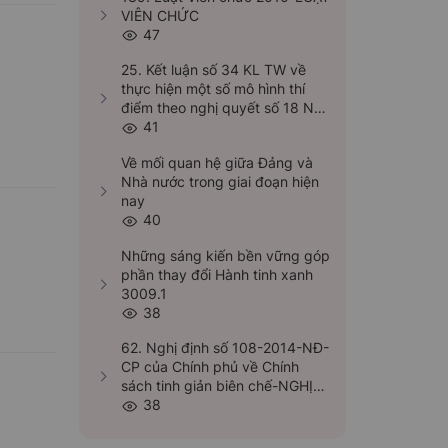
VIÊN CHỨC
47
25. Kết luận số 34 KL TW về
thực hiện một số mô hình thí
điểm theo nghị quyết số 18 NQ
TW ngày 25.10.2017-KẾT LUẬN
41
CỦA BỘ CHÍNH TRỊ VỀ THỰC
Về mối quan hệ giữa Đảng và
HIỆN MỘT SỐ MÔ HÌNH THÍ
Nhà nước trong giai đoạn hiện
ĐIỂM THEO NGHỊ QUYẾT SỐ
nay
18-NQ/TW, NGÀY 25/10/2017
40
CỦA BAN CHẤP HÀNH TRUNG
ƯƠNG KHÓA XII MỘT SỐ VẤN
Những sáng kiến bền vững góp
ĐỀ VỀ TIẾP TỤC ĐỔI MỚI, SẮP
phần thay đổi Hành tinh xanh
XẾP TỔ CHỨC BỘ MÁY CỦA HỆ
3009.1
THỐNG CHÍNH TRỊ TINH GỌN,
38
HOẠT ĐỘNG HIỆU LỰC, HIỆU
QUẢ
62. Nghị định số 108-2014-NĐ-
CP của Chính phủ về Chính
sách tinh giản biên chế-NGHỊ
ĐỊNH VỀ CHÍNH SÁCH TINH
38
GIẢN BIÊN CHẾ