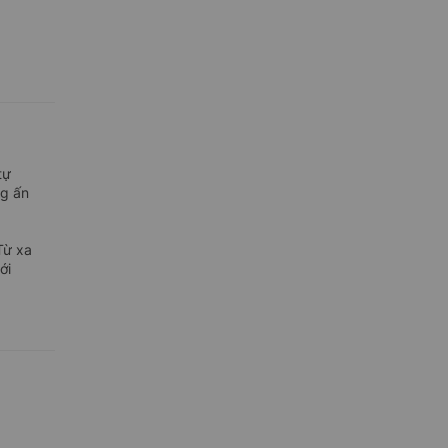
tự
ng ấn
Từ xa
ới