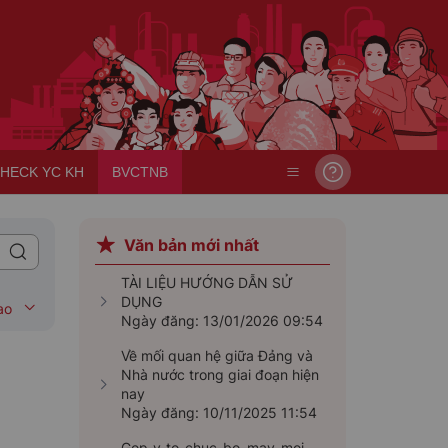
HECK YC KH
BVCTNB
Văn bản mới nhất
V6
TÀI LIỆU HƯỚNG DẪN SỬ
DỤNG
ao
Ngày đăng: 13/01/2026 09:54
m, giới thiệu cán bộ ứng cử
Về mối quan hệ giữa Đảng và
Nhà nước trong giai đoạn hiện
nay
Ngày đăng: 10/11/2025 11:54
Gop_y_to_chuc_bo_may_moi-