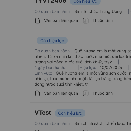
TYVT2406
Còn hiệu lực
Cơ quan ban hành:
Ban Tổ chức Trung Uơng
|
Văn bản liên quan
Thuộc tính
Còn hiệu lực
Cơ quan ban hành:
Quê hương em là một vùng sơ
nhiên. Từ xa nhìn lại, thác nước như một dải lụa 
tượng với dòng nước suối tinh khiết, tryy
|
Ngày ban hành:
--
|
Hiệu lực:
10/07/2025
|
Lĩnh vực:
Quê hương em là một vùng sơn cước, n
nhìn lại, thác nước như một dải lụa trắng bồng bề
dòng nước suối tinh khiết, tr
Văn bản liên quan
Thuộc tính
VTest
Còn hiệu lực
Cơ quan ban hành:
Ban chính sách, chiến lược 