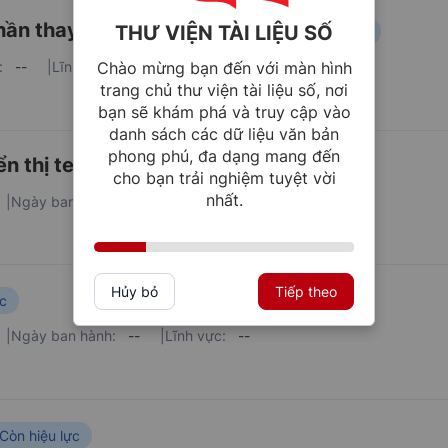
ần thay đổi Hành tinh xanh
THƯ VIỆN TÀI LIỆU SỐ
Còn hiệu lực
:
--
|
Lĩnh vực:
--
Chào mừng bạn đến với màn hình
trang chủ thư viện tài liệu số, nơi
bạn sẽ khám phá và truy cập vào
danh sách các dữ liệu văn bản
phong phú, đa dạng mang đến
n thị text to speech
Còn hiệu lực
cho bạn trải nghiệm tuyệt vời
nhất.
|
Ngày ban hành:
--
|
Lĩnh vực:
--
Hủy bỏ
Tiếp theo
ực
|
Ngày ban hành:
--
|
Lĩnh vực:
--
Còn hiệu lực