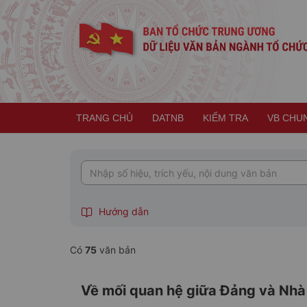
TRANG CHỦ
DATNB
KIỂM TRA
VB CHU
Hành tinh xanh
con
Thư mục hành tinh
Dự án lu
Trái đất xanh
VT
Hướng dẫn
Có
75
văn bản
Về mối quan hệ giữa Đảng và Nhà 