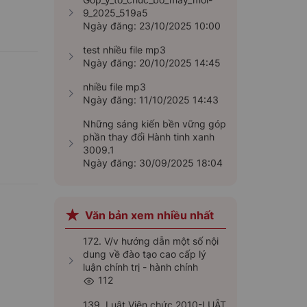
iám sát, kỷ luật cán bộ, đảng viên
heo tư tưởng
9_2025_519a5
Ngày đăng: 23/10/2025 10:00
test nhiều file mp3
Ngày đăng: 20/10/2025 14:45
nhiều file mp3
Ngày đăng: 11/10/2025 14:43
Những sáng kiến bền vững góp
phần thay đổi Hành tinh xanh
3009.1
Ngày đăng: 30/09/2025 18:04
Văn bản xem nhiều nhất
172. V/v hướng dẫn một số nội
dung về đào tạo cao cấp lý
luận chính trị - hành chính
112
139. Luật Viên chức 2010-LUẬT