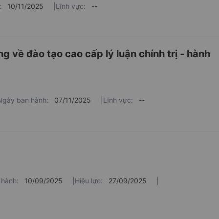
:
10/11/2025
|
Lĩnh vực:
--
Từ chức, miễn nhiệm, kiểm tra, g
Học tập và làm t
g về đào tạo cao cấp lý luận chính trị - hành
Ngày ban hành:
07/11/2025
|
Lĩnh vực:
--
 hành:
10/09/2025
|
Hiệu lực:
27/09/2025
|