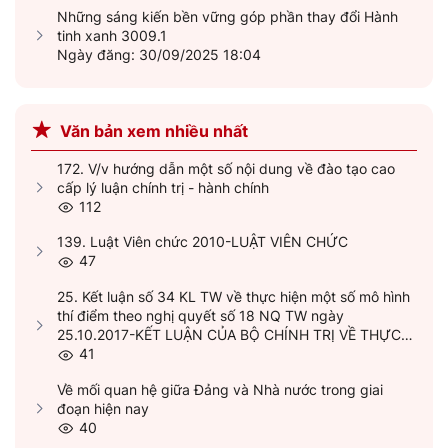
Những sáng kiến bền vững góp phần thay đổi Hành
tinh xanh 3009.1
Ngày đăng: 30/09/2025 18:04
Văn bản xem nhiều nhất
172. V/v hướng dẫn một số nội dung về đào tạo cao
cấp lý luận chính trị - hành chính
112
139. Luật Viên chức 2010-LUẬT VIÊN CHỨC
47
25. Kết luận số 34 KL TW về thực hiện một số mô hình
thí điểm theo nghị quyết số 18 NQ TW ngày
25.10.2017-KẾT LUẬN CỦA BỘ CHÍNH TRỊ VỀ THỰC
HIỆN MỘT SỐ MÔ HÌNH THÍ ĐIỂM THEO NGHỊ QUYẾT
41
SỐ 18-NQ/TW, NGÀY 25/10/2017 CỦA BAN CHẤP
Về mối quan hệ giữa Đảng và Nhà nước trong giai
HÀNH TRUNG ƯƠNG KHÓA XII MỘT SỐ VẤN ĐỀ VỀ
đoạn hiện nay
TIẾP TỤC ĐỔI MỚI, SẮP XẾP TỔ CHỨC BỘ MÁY CỦA
40
HỆ THỐNG CHÍNH TRỊ TINH GỌN, HOẠT ĐỘNG HIỆU